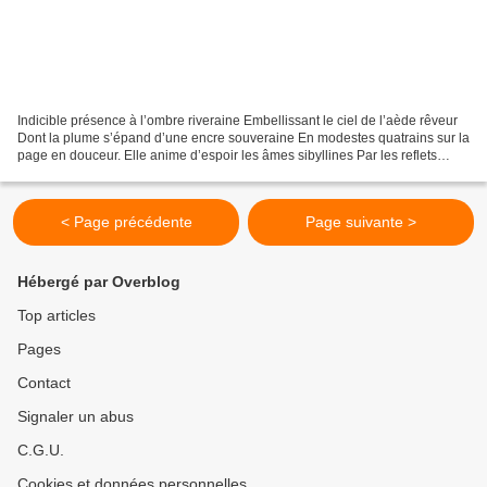
Indicible présence à l’ombre riveraine Embellissant le ciel de l’aède rêveur
Dont la plume s’épand d’une encre souveraine En modestes quatrains sur la
page en douceur. Elle anime d’espoir les âmes sibyllines Par les reflets
d’argent qui brodent ses cheveux...
< Page précédente
Page suivante >
Hébergé par Overblog
Top articles
Pages
Contact
Signaler un abus
C.G.U.
Cookies et données personnelles