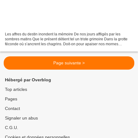
Les affres du destin inondent la mémoire De nos jours affligés par les
sombres matins Que le présent détient tel un triste grimoire Dans la grotte
féconde où s’ancrent les chagrins. Doit-on pour apaiser nos mornes
inquiétudes Arracher les feuillets du...
Page suivante >
Hébergé par Overblog
Top articles
Pages
Contact
Signaler un abus
C.G.U.
Cookies et données personnelles