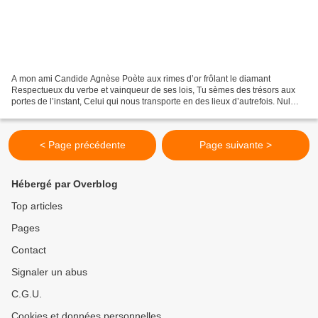
A mon ami Candide Agnèse Poète aux rimes d’or frôlant le diamant
Respectueux du verbe et vainqueur de ses lois, Tu sèmes des trésors aux
portes de l’instant, Celui qui nous transporte en des lieux d’autrefois. Nul
besoin de faveurs, la romance sursoit...
< Page précédente
Page suivante >
Hébergé par Overblog
Top articles
Pages
Contact
Signaler un abus
C.G.U.
Cookies et données personnelles