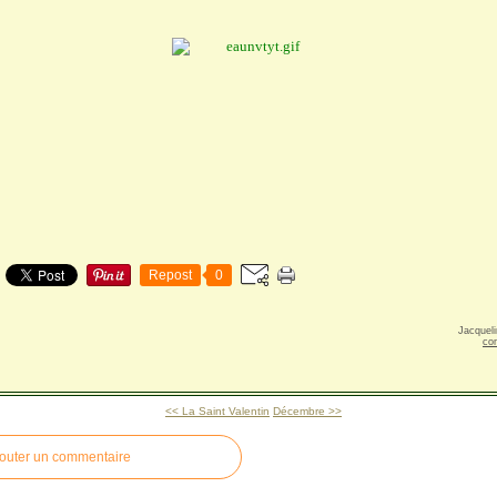
Repost
0
Jacqueli
co
<< La Saint Valentin
Décembre >>
outer un commentaire