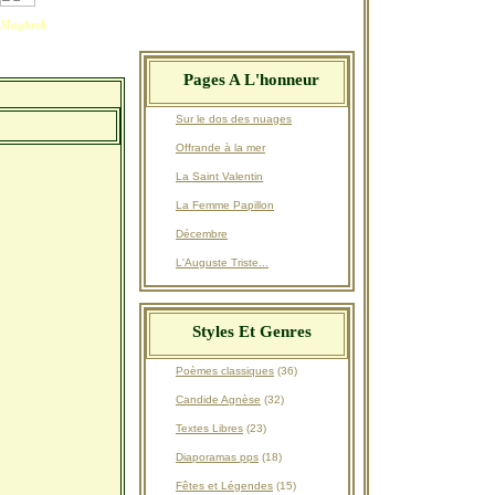
Maghreb
Pages A L'honneur
Sur le dos des nuages
Offrande à la mer
La Saint Valentin
La Femme Papillon
Décembre
L'Auguste Triste...
Styles Et Genres
Poèmes classiques
(36)
Candide Agnèse
(32)
Textes Libres
(23)
Diaporamas pps
(18)
Fêtes et Légendes
(15)