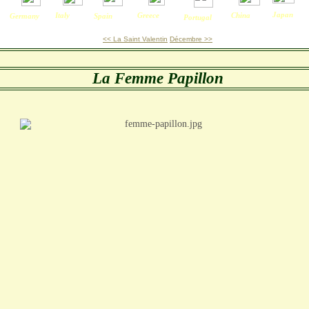
Japan
Italy
Greece
China
Germany
Spain
Portug
al
<< La Saint Valentin
Décembre >>
La Femme Papillon