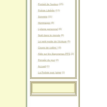
Portrait de l'auteur
(15)
Poésie Libérée
(12)
Sonnets
(11)
Hommages
(9)
Lyrisme personnel
(6)
Noël dans le monde
(6)
Le petit guide de l'écriture
(5)
Coups de colère !
(3)
Aide sur les diaporamas PPS
(2)
Pensée du jour
(2)
Accueil
(1)
La Poésie que j'aime
(1)