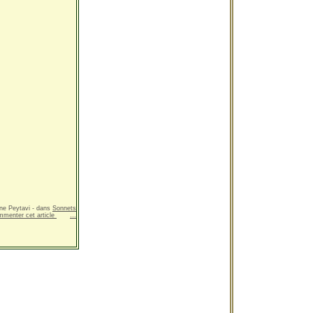
ne Peytavi
-
dans
Sonnets
mmenter cet article
…