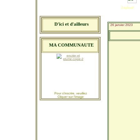
England
D'ici et d'ailleurs
26 janvier 2023
MA COMMUNAUTE
Pour s'inscrire,
veuillez
Cliquer sur l'image