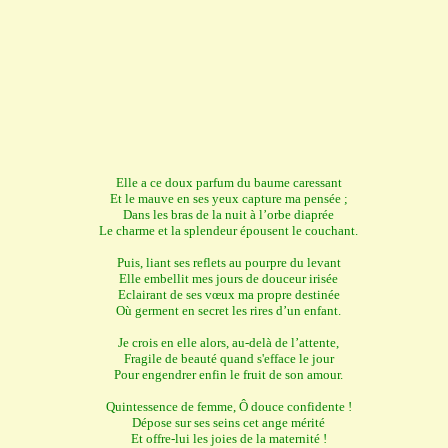
Elle a ce doux parfum du baume caressant
Et le mauve en ses yeux capture ma pensée ;
Dans les bras de la nuit à l’orbe diaprée
Le charme et la splendeur épousent le couchant.
Puis, liant ses reflets au pourpre du levant
Elle embellit mes jours de douceur irisée
Eclairant de ses vœux ma propre destinée
Où germent en secret les rires d’un enfant.
Je crois en elle alors, au-delà de l’attente,
Fragile de beauté quand s'efface le jour
Pour engendrer enfin le fruit de son amour.
Quintessence de femme, Ô douce confidente !
Dépose sur ses seins cet ange mérité
Et offre-lui les joies de la maternité !