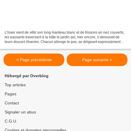
L’hiver vient de vêtir son long manteau blanc et de frissons en nez couverts,
les passants traversent à la hâte le jardin qui, hier encore, s’abreuvait de
leurs douces rêveries. Chacun allonge le pas, se dirigeant expressément
vers ses besognes. Pour...
< Page précédente
Page suivante >
Hébergé par Overblog
Top articles
Pages
Contact
Signaler un abus
C.G.U.
Cookies et données personnelles