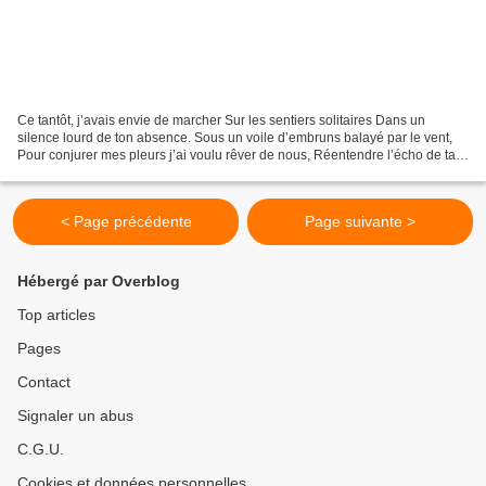
Ce tantôt, j’avais envie de marcher Sur les sentiers solitaires Dans un
silence lourd de ton absence. Sous un voile d’embruns balayé par le vent,
Pour conjurer mes pleurs j’ai voulu rêver de nous, Réentendre l’écho de ta
voix. Redécouvrir le nid de nos...
< Page précédente
Page suivante >
Hébergé par Overblog
Top articles
Pages
Contact
Signaler un abus
C.G.U.
Cookies et données personnelles