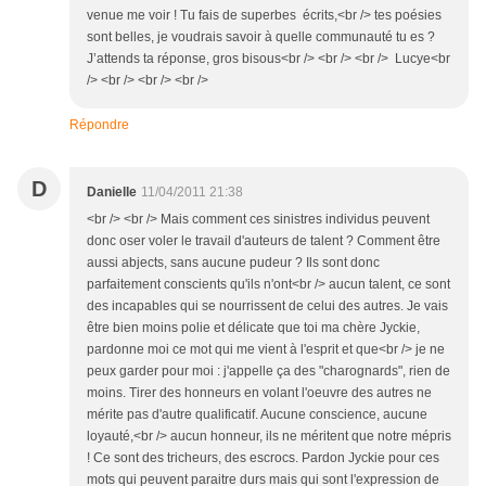
venue me voir ! Tu fais de superbes écrits,<br /> tes poésies
sont belles, je voudrais savoir à quelle communauté tu es ?
J’attends ta réponse, gros bisous<br /> <br /> <br /> Lucye<br
/> <br /> <br /> <br />
Répondre
D
Danielle
11/04/2011 21:38
<br /> <br /> Mais comment ces sinistres individus peuvent
donc oser voler le travail d'auteurs de talent ? Comment être
aussi abjects, sans aucune pudeur ? Ils sont donc
parfaitement conscients qu'ils n'ont<br /> aucun talent, ce sont
des incapables qui se nourrissent de celui des autres. Je vais
être bien moins polie et délicate que toi ma chère Jyckie,
pardonne moi ce mot qui me vient à l'esprit et que<br /> je ne
peux garder pour moi : j'appelle ça des "charognards", rien de
moins. Tirer des honneurs en volant l'oeuvre des autres ne
mérite pas d'autre qualificatif. Aucune conscience, aucune
loyauté,<br /> aucun honneur, ils ne méritent que notre mépris
! Ce sont des tricheurs, des escrocs. Pardon Jyckie pour ces
mots qui peuvent paraitre durs mais qui sont l'expression de