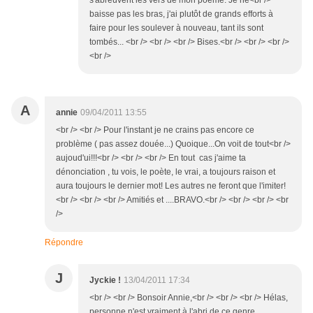
s'abreuvent les vers de mon poème. Je ne<br />
baisse pas les bras, j'ai plutôt de grands efforts à
faire pour les soulever à nouveau, tant ils sont
tombés... <br /> <br /> <br /> Bises.<br /> <br /> <br />
<br />
A
annie
09/04/2011 13:55
<br /> <br /> Pour l'instant je ne crains pas encore ce
problème ( pas assez douée...) Quoique...On voit de tout<br />
aujoud'ui!!!<br /> <br /> <br /> En tout cas j'aime ta
dénonciation , tu vois, le poète, le vrai, a toujours raison et
aura toujours le dernier mot! Les autres ne feront que l'imiter!
<br /> <br /> <br /> Amitiés et ....BRAVO.<br /> <br /> <br /> <br
/>
Répondre
J
Jyckie !
13/04/2011 17:34
<br /> <br /> Bonsoir Annie,<br /> <br /> <br /> Hélas,
personne n'est vraiment à l'abri de ce genre