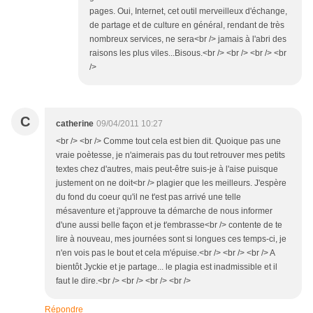
pages. Oui, Internet, cet outil merveilleux d'échange,
de partage et de culture en général, rendant de très
nombreux services, ne sera<br /> jamais à l'abri des
raisons les plus viles...Bisous.<br /> <br /> <br /> <br
/>
C
catherine
09/04/2011 10:27
<br /> <br /> Comme tout cela est bien dit. Quoique pas une
vraie poètesse, je n'aimerais pas du tout retrouver mes petits
textes chez d'autres, mais peut-être suis-je à l'aise puisque
justement on ne doit<br /> plagier que les meilleurs. J'espère
du fond du coeur qu'il ne t'est pas arrivé une telle
mésaventure et j'approuve ta démarche de nous informer
d'une aussi belle façon et je t'embrasse<br /> contente de te
lire à nouveau, mes journées sont si longues ces temps-ci, je
n'en vois pas le bout et cela m'épuise.<br /> <br /> <br /> A
bientôt Jyckie et je partage... le plagia est inadmissible et il
faut le dire.<br /> <br /> <br /> <br />
Répondre