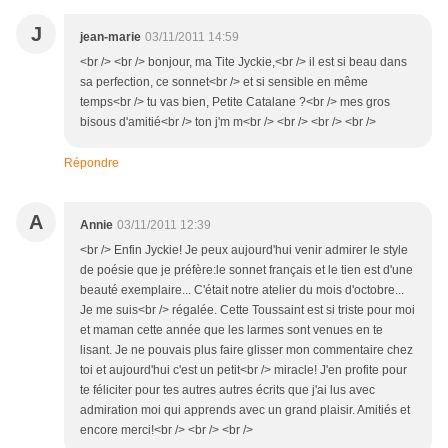
J
jean-marie
03/11/2011 14:59
<br /> <br /> bonjour, ma Tite Jyckie,<br /> il est si beau dans
sa perfection, ce sonnet<br /> et si sensible en même
temps<br /> tu vas bien, Petite Catalane ?<br /> mes gros
bisous d'amitié<br /> ton j'm m<br /> <br /> <br /> <br />
Répondre
A
Annie
03/11/2011 12:39
<br /> Enfin Jyckie! Je peux aujourd'hui venir admirer le style
de poésie que je préfère:le sonnet français et le tien est d'une
beauté exemplaire... C'était notre atelier du mois d'octobre...
Je me suis<br /> régalée. Cette Toussaint est si triste pour moi
et maman cette année que les larmes sont venues en te
lisant. Je ne pouvais plus faire glisser mon commentaire chez
toi et aujourd'hui c'est un petit<br /> miracle! J'en profite pour
te féliciter pour tes autres autres écrits que j'ai lus avec
admiration moi qui apprends avec un grand plaisir. Amitiés et
encore merci!<br /> <br /> <br />