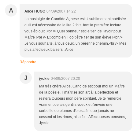
A
Alice HUGO
04/09/2007 14:22
La nostalgie de Candide Agnese est si sublimement poétisée
qu'il est nécessaire de le lire 2 fois, tant la première lecture
vous éblouit .<br /> Quel bonheur est le tien de l'avoir pour
Maître !<br /> Et combien il doit être fier de son élève !<br />
Je vous souhaite, à tous deux, un pérenne chemin.<br /> Mes
plus affectueux baisers , Alice.
Répondre
J
jyckie
04/09/2007 20:20
Ma très chère Alice, Candide est pour moi un Maître
de la poésie. Il maîtrise son art à la perfection et
restera toujours mon père spirituel. Je te remercie
vraiment de tes gentils voeux et t'envoie une
corbeille de plumes d'oies afin que jamais ne
cessent ni tes rimes, ni ta foi. Affectuueses pensées,
Jyckie.