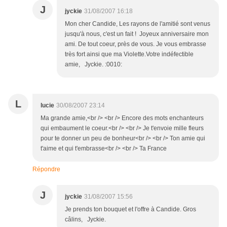
J
jyckie
31/08/2007 16:18
Mon cher Candide, Les rayons de l'amitié sont venus
jusqu'à nous, c'est un fait ! Joyeux anniversaire mon
ami. De tout coeur, près de vous. Je vous embrasse
très fort ainsi que ma Violette.Votre indéfectible
amie, Jyckie. :0010:
L
lucie
30/08/2007 23:14
Ma grande amie,<br /> <br /> Encore des mots enchanteurs
qui embaument le coeur.<br /> <br /> Je t'envoie mille fleurs
pour te donner un peu de bonheur<br /> <br /> Ton amie qui
t'aime et qui t'embrasse<br /> <br /> Ta France
Répondre
J
jyckie
31/08/2007 15:56
Je prends ton bouquet et l'offre à Candide. Gros
câlins, Jyckie.