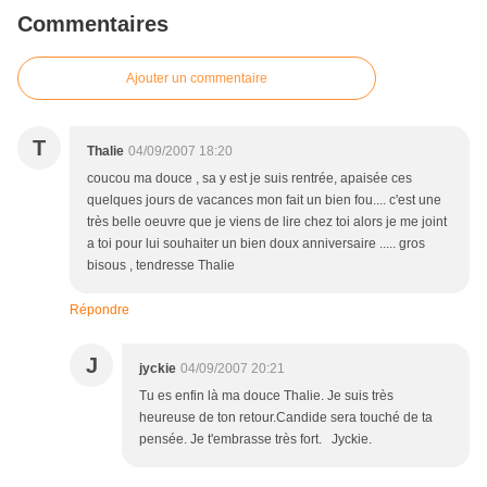
Commentaires
Ajouter un commentaire
T
Thalie
04/09/2007 18:20
coucou ma douce , sa y est je suis rentrée, apaisée ces
quelques jours de vacances mon fait un bien fou.... c'est une
très belle oeuvre que je viens de lire chez toi alors je me joint
a toi pour lui souhaiter un bien doux anniversaire ..... gros
bisous , tendresse Thalie
Répondre
J
jyckie
04/09/2007 20:21
Tu es enfin là ma douce Thalie. Je suis très
heureuse de ton retour.Candide sera touché de ta
pensée. Je t'embrasse très fort. Jyckie.