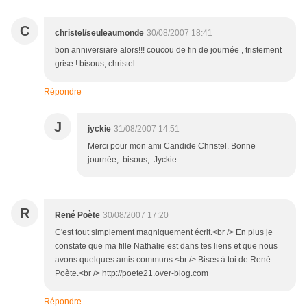
C
christel/seuleaumonde
30/08/2007 18:41
bon anniversiare alors!!! coucou de fin de journée , tristement
grise ! bisous, christel
Répondre
J
jyckie
31/08/2007 14:51
Merci pour mon ami Candide Christel. Bonne
journée, bisous, Jyckie
R
René Poète
30/08/2007 17:20
C'est tout simplement magniquement écrit.<br /> En plus je
constate que ma fille Nathalie est dans tes liens et que nous
avons quelques amis communs.<br /> Bises à toi de René
Poète.<br /> http://poete21.over-blog.com
Répondre