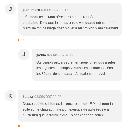
J
jean -marc
04/09/2007 09:42
Très beau texte..Mon père aura 80 ans l'année
prochaine..Dieu que le temps passe vite quand même.<br />
Merci de ton passage chez moi et à bientôt<br /> Amicalement
Répondre
J
jyckie
04/09/2007 20:06
Oui Jean-marc, si seulement pouvions-nous arrêter
les aiguilles du temps ? Mais il est si doux de fêter
les 80 ans de son papa... Amicalement, Jyckie.
K
katara
03/09/2007 21:02
Douce poésie si bien écrit... encore encore !!! Merci pour ta
suite sur le château.... c'est un exercice de style (écrire à
plusieurs) que je trouve extra... bises et bonne soirée
Répondre