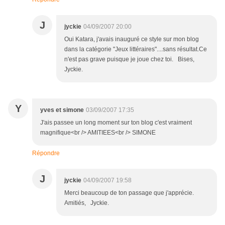
J
jyckie
04/09/2007 20:00
Oui Katara, j'avais inauguré ce style sur mon blog
dans la catégorie "Jeux littéraires"....sans résultat.Ce
n'est pas grave puisque je joue chez toi. Bises,
Jyckie.
Y
yves et simone
03/09/2007 17:35
J'ais passee un long moment sur ton blog c'est vraiment
magnifique<br /> AMITIEES<br /> SIMONE
Répondre
J
jyckie
04/09/2007 19:58
Merci beaucoup de ton passage que j'apprécie.
Amitiés, Jyckie.