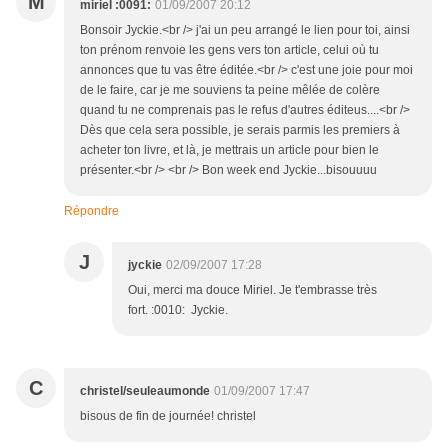
M
miriel :0091:
01/09/2007 20:12
Bonsoir Jyckie.<br /> j'ai un peu arrangé le lien pour toi, ainsi
ton prénom renvoie les gens vers ton article, celui où tu
annonces que tu vas être éditée.<br /> c'est une joie pour moi
de le faire, car je me souviens ta peine mêlée de colère
quand tu ne comprenais pas le refus d'autres éditeus....<br />
Dès que cela sera possible, je serais parmis les premiers à
acheter ton livre, et là, je mettrais un article pour bien le
présenter.<br /> <br /> Bon week end Jyckie...bisouuuu
Répondre
J
jyckie
02/09/2007 17:28
Oui, merci ma douce Miriel. Je t'embrasse très
fort. :0010: Jyckie.
C
christel/seuleaumonde
01/09/2007 17:47
bisous de fin de journée! christel