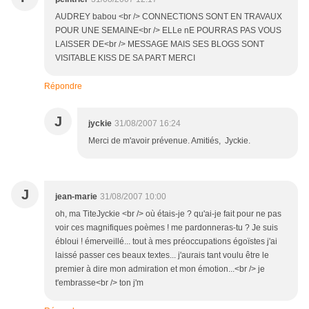
AUDREY babou <br /> CONNECTIONS SONT EN TRAVAUX
POUR UNE SEMAINE<br /> ELLe nE POURRAS PAS VOUS
LAISSER DE<br /> MESSAGE MAIS SES BLOGS SONT
VISITABLE KISS DE SA PART MERCI
Répondre
J
jyckie
31/08/2007 16:24
Merci de m'avoir prévenue. Amitiés, Jyckie.
J
jean-marie
31/08/2007 10:00
oh, ma TiteJyckie <br /> où étais-je ? qu'ai-je fait pour ne pas
voir ces magnifiques poèmes ! me pardonneras-tu ? Je suis
ébloui ! émerveillé... tout à mes préoccupations égoïstes j'ai
laissé passer ces beaux textes... j'aurais tant voulu être le
premier à dire mon admiration et mon émotion...<br /> je
t'embrasse<br /> ton j'm