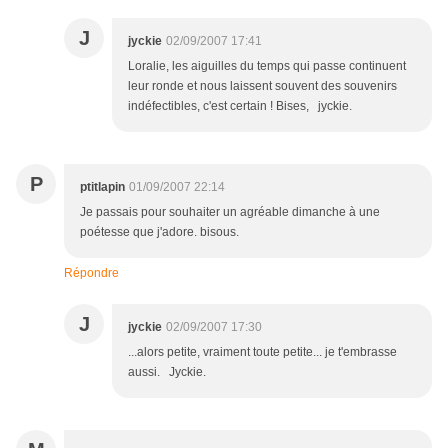
J
jyckie
02/09/2007 17:41
Loralie, les aiguilles du temps qui passe continuent
leur ronde et nous laissent souvent des souvenirs
indéfectibles, c'est certain ! Bises, jyckie.
P
ptitlapin
01/09/2007 22:14
Je passais pour souhaiter un agréable dimanche à une
poétesse que j'adore. bisous.
Répondre
J
jyckie
02/09/2007 17:30
...alors petite, vraiment toute petite... je t'embrasse
aussi. Jyckie.