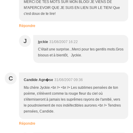
MERCI DE TES MOTS SUR MON BLOG! JE VIENS DE
M'APERCEVOIR QUE JE SUIS EN LIEN SUR LE TIEN! Que
c'est doux de te lire!
Répondre
J
jyckie
31/08/2007 16:22
C'était une surprise...Merci pour tes gentils mots.Gros
bisous et à bientôt, Jyckie.
C
31/08/2007 09:36
Candide Agn�se
Ma chère Jyckie.<br /> <br /> Les sublimes pensées de ton
poème, s'élèvent comme la rouge fleur du ciel où
s'éterniseront à jamais les suprêmes rayons de l'amitié, vers
le poudroiement de nos indéfectibles aurores.<br /> Tendres
pensées, Candide.
Répondre