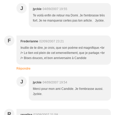
J
jyckie
04/09/2007 19:55
Te voilà enfin de retour ma Domi. Je t'embrasse très
fort. Je ne manquerai certes pas ton article. Jyckie.
F
Frederianne
02/09/2007 23:21
Inutile de te dire, je crois, que son poème est magnifique.<br
/> Le tien est plein de cet emerveillement, que je partage.<br
/> Bises douces, et bon anniversaire à Candide
Répondre
J
jyckie
04/09/2007 19:54
Merci pour mon ami Candide. Je t'embrasse aussi.
Jyckie.
R
revelise
02/09/2007 21:58