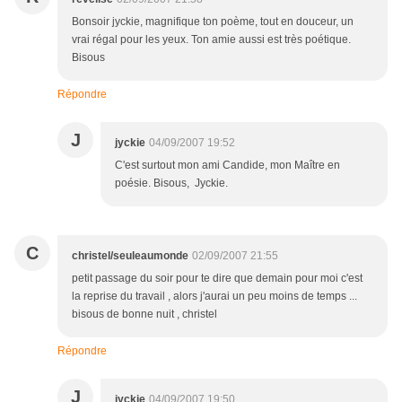
Bonsoir jyckie, magnifique ton poème, tout en douceur, un
vrai régal pour les yeux. Ton amie aussi est très poétique.
Bisous
Répondre
J
jyckie
04/09/2007 19:52
C'est surtout mon ami Candide, mon Maître en
poésie. Bisous, Jyckie.
C
christel/seuleaumonde
02/09/2007 21:55
petit passage du soir pour te dire que demain pour moi c'est
la reprise du travail , alors j'aurai un peu moins de temps ...
bisous de bonne nuit , christel
Répondre
J
jyckie
04/09/2007 19:50