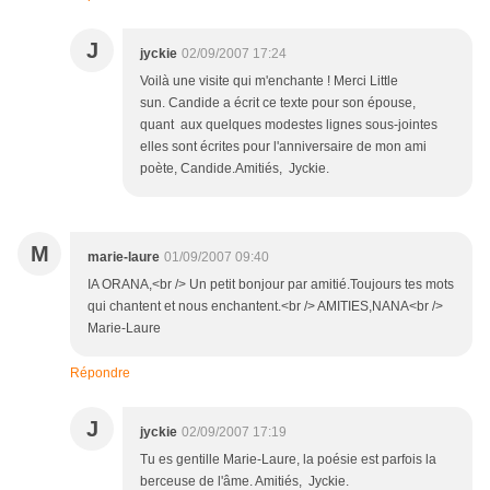
J
jyckie
02/09/2007 17:24
Voilà une visite qui m'enchante ! Merci Little
sun. Candide a écrit ce texte pour son épouse,
quant aux quelques modestes lignes sous-jointes
elles sont écrites pour l'anniversaire de mon ami
poète, Candide.Amitiés, Jyckie.
M
marie-laure
01/09/2007 09:40
IA ORANA,<br /> Un petit bonjour par amitié.Toujours tes mots
qui chantent et nous enchantent.<br /> AMITIES,NANA<br />
Marie-Laure
Répondre
J
jyckie
02/09/2007 17:19
Tu es gentille Marie-Laure, la poésie est parfois la
berceuse de l'âme. Amitiés, Jyckie.