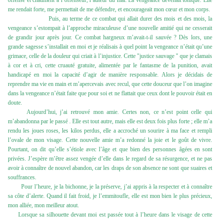
offense et châtiment à l’offenseur, l’auteur du mal. La vengeance devenait tonique. Elle
me rendait forte, me permettait de me défendre, et encourageait mon cœur et mon corps.
Puis, au terme de ce combat qui allait durer des mois et des mois, la
vengeance s’estompait à l’approche miraculeuse d’une nouvelle amitié qui ne cesserait
de grandir jour après jour. Ce combat hargneux m’avait-t-il sauvée ? Dès lors, une
grande sagesse s’installait en moi et je réalisais à quel point la vengeance n’était qu’une
grimace, celle de la douleur qui criait à l’injustice. Cette "justice sauvage " que je clamais
à cor et à cri, cette cruauté gratuite, alimentée par le fantasme de la punition, avait
handicapé en moi la capacité d’agir de manière responsable. Alors je décidais de
reprendre ma vie en main et m’apercevais avec recul, que cette douceur que l’on imagine
dans la vengeance n’était faite que pour soi et ne flattait que ceux dont le pouvoir était en
doute.
Aujourd’hui, j’ai retrouvé mon amie. Certes non, ce n’est point celle qui
m’abandonna par le passé . Elle est tout autre, mais elle est deux fois plus forte ; elle m’a
rendu les joues roses, les kilos perdus, elle a accroché un sourire à ma face et rempli
l’ovale de mon visage. Cette nouvelle amie m’a redonné la joie et le goût de vivre.
Pourtant, on dit qu’elle s’étiole avec l’âge et que bien des personnes âgées en sont
privées. J’espère m’être assez vengée d’elle dans le regard de sa résurgence, et ne pas
avoir à connaître de nouvel abandon, car les draps de son absence ne sont que suaires et
souffrances.
Pour l’heure, je la bichonne, je la préserve, j’ai appris à la respecter et à connaître
sa côte d’alerte. Quand il fait froid, je l’emmitoufle, elle est mon bien le plus précieux,
mon alliée, mon meilleur atout.
Lorsque sa silhouette devant moi est passée tout à l’heure dans le visage de cette