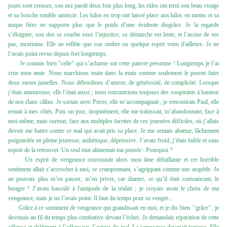
joues sont creuses, son nez paraît deux fois plus long, les rides ont terni son beau visage
et sa bouche semble amincie. Les kilos en trop ont laissé place aux kilos en moins et sa
nuque fière ne supporte plus que le poids d’une évidente disgrâce. Je la regarde
s’éloigner, son dos se courbe sous l’injustice, sa démarche est lente, et l’assise de ses
pas, incertaine. Elle ne reflète que son ombre ou quelque esprit venu d'ailleurs. Je ne
l’avais point revue depuis fort longtemps.
Je connais bien "celle" qui s’acharne sur cette pauvre personne ! Longtemps je l’ai
crue mon amie. Nous marchions main dans la main comme seulement le purent faire
deux sœurs jumelles. Nous débordions d’amour, de générosité, de complicité. Lorsque
j’étais amoureuse, elle l’était aussi ; nous rencontrions toujours des soupirants à hauteur
de nos élans câlins. Je sortais avec Pierre, elle m’accompagnait ; je rencontrais Paul, elle
restait à mes côtés. Puis un jour, inopinément, elle me trahissait, m’abandonnant, face à
moi-même, mais surtout, face aux multiples facettes de ces journées difficiles, où j’allais
devoir me battre contre ce mal qui avait pris sa place. Je me sentais abattue, lâchement
poignardée en pleine jeunesse, asthénique, dépressive. J’avais froid, j’étais faible et sans
espoir de la retrouver. Un seul mot alimentait ma pensée : Pourquoi ?
Un esprit de vengeance couronnait alors mon âme défaillante et cet horrible
sentiment allait s’accrocher à moi, se cramponnant, s’agrippant comme une arapède. Je
ne pouvais plus m’en passer, m’en priver, car diantre, ce qu’il était convaincant, le
bougre ! J’avais basculé à l'antipode de la réalité ; je croyais avoir le choix de ma
vengeance, mais je ne l’avais point. Il faut du temps pour se venger...
Grâce à ce sentiment de vengeance qui grandissait en moi, et je dis bien ‘’grâce’’, je
devenais au fil du temps plus combative devant l’échec. Je demandais réparation de cette