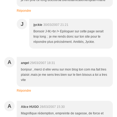
je t'en prie ce long discoursà bientôtamicalementjean-marie
Répondre
J
jyckie
30/03/2007 21:21
Bonsoir J-M,<br /> Epiloguer sur cette page serait
trop long ; je me rends donc sur ton site pour te
répondre plus précisément. Amitiés, Jyckie.
A
angel
29/03/2007 18:31
bonjour , merci d etre venu sur mon blog ton com ma fait tres
plaisir..mais je me sens tres bien sur le tien bisous a toi a tres
vite
Répondre
A
Alice HUGO
28/03/2007 15:30
Magnifique rédemption, empreinte de sagesse, de force et