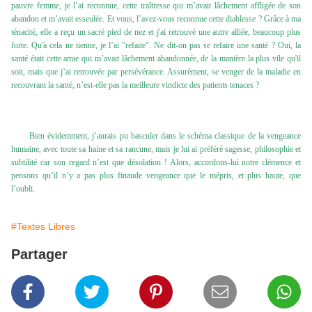
pauvre femme, je l’ai reconnue, cette traîtresse qui m’avait lâchement affligée de son
abandon et m’avait esseulée. Et vous, l’avez-vous reconnue cette diablesse ? Grâce à ma
ténacité, elle a reçu un sacré pied de nez et j'ai retrouvé une autre alliée, beaucoup plus
forte. Qu'à cela ne tienne, je l’ai "refaite". Ne dit-on pas se refaire une santé ? Oui, la
santé était cette amie qui m’avait lâchement abandonnée, de la manière la plus vile qu'il
soit, mais que j’ai retrouvée par persévérance. Assurément, se venger de la maladie en
recouvrant la santé, n’est-elle pas la meilleure vindicte des patients tenaces ?
Bien évidemment, j’aurais pu basculer dans le schéma classique de la vengeance
humaine, avec toute sa haine et sa rancune, mais je lui ai préféré sagesse, philosophie et
subtilité car son regard n’est que désolation ! Alors, accordons-lui notre clémence et
pensons qu’il n’y a pas plus finaude vengeance que le mépris, et plus haute, que
l’oubli.
#Textes Libres
Partager