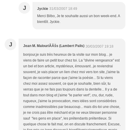
J
Jyckie
31/03/2007 18:49
Merci Bilbo, Je te souhaite aussi un bon week-end. A
bientôt. Jyckie.
J
Jean M. MalouriÃÂšs (Lambert Palis)
30/03/2007 19:18
bonjour,je suis très heureux de ta visite sur mon blog... je
viens de faire un petit tour chez toi. La "divine vengeance" est
un bel et bon article, mystérieux, émouvant...je reviendrai
souvent, je vais placer un lien chez moi vers ton site, j'aime ta
façon de raconter parce que j'aime la poésie... Si tu viens
chez moi assez souvent, ce que je souhaite, bien sûr, tu
verras que je ne fais pas toujours dans la dentelle... Il y a de
tout dans mon blog et j'aime "le parler vert", cru, dur, rude,
rugueux, j'aime la provocation, mes idées sont considérées
comme inadmissibles par beaucoup... mais dis-toi une chose,
je ne crois pas être méchant et je ne veux blesser personne
sauf "les gens en place", les prétendants prétentieux. Si
quelque chose te fait mal, on en discute franchement. Excuse,