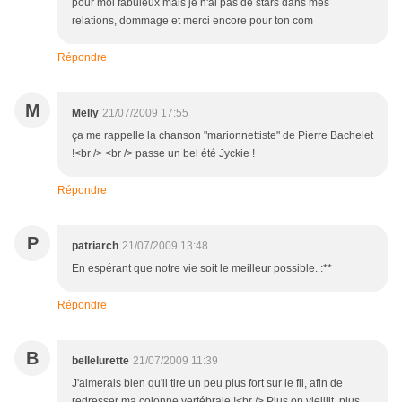
pour moi fabuleux mais je n'ai pas de stars dans mes
relations, dommage et merci encore pour ton com
Répondre
M
Melly
21/07/2009 17:55
ça me rappelle la chanson "marionnettiste" de Pierre Bachelet
!<br /> <br /> passe un bel été Jyckie !
Répondre
P
patriarch
21/07/2009 13:48
En espérant que notre vie soit le meilleur possible. :**
Répondre
B
bellelurette
21/07/2009 11:39
J'aimerais bien qu'il tire un peu plus fort sur le fil, afin de
redresser ma colonne vertébrale !<br /> Plus on vieillit, plus