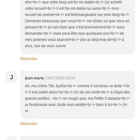
dire<br /> que votre blog est for-mi-dable<br /> j'ai acheté
votre recueil<br /> il est for-mi-dable lui aussi<br /> mon
recueil de poésie<br /> est téléchargeable sur mon blog<br />
j'aimerais beaucoup que vous<br /> me disiez ce que vous en
pensez<br /> je sais bien que c'est énormément<br /> vous
demander<br /> mais peut-être que quelques uns<br /> de
mes poèmes vous plairont<br /> j'en ai déjà trop dit<br /> à
plus, ravi de vous suivre
Répondre
J
jean-marie
24/07/2009 20:26
oh, ma chère Tite JycKie<br /> comme il est beau ce texte !<br
/> il est ciselé dans l'or<br /> l'or de ces mots<br /> à l'égal des
grands poètes...<br /> ne rougis pas, ma Petite Catalane<br />
je t'embrasse avec toute mon amitié<br /> bien à toi<br /> j'm
m
Répondre