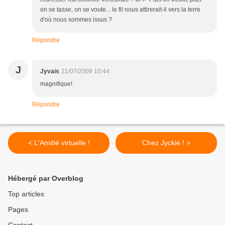
on se tasse, on se voute... le fil nous attirerait-il vers la terre
d'où nous sommes issus ?
Répondre
J
Jyvais
21/07/2009 10:44
magnifique!
Répondre
< L'Amitié virtuelle !
Chez Jyckie ! >
Hébergé par Overblog
Top articles
Pages