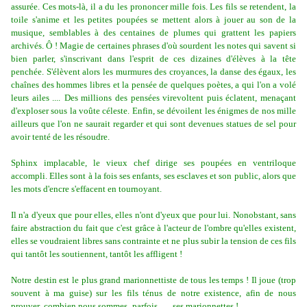
assurée. Ces mots-là, il a du les prononcer mille fois. Les fils se retendent, la
toile s'anime et les petites poupées se mettent alors à jouer au son de la
musique, semblables à des centaines de plumes qui grattent les papiers
archivés. Ô ! Magie de certaines phrases d'où sourdent les notes qui savent si
bien parler, s'inscrivant dans l'esprit de ces dizaines d'élèves à la tête
penchée. S'élèvent alors les murmures des croyances, la danse des égaux, les
chaînes des hommes libres et la pensée de quelques poètes, a qui l'on a volé
leurs ailes ....
Des millions des pensées virevoltent puis éclatent, menaçant
d'exploser sous la voûte céleste. Enfin, se dévoilent les énigmes de nos mille
ailleurs que l'on ne saurait regarder et qui sont devenues statues de sel pour
avoir tenté de les résoudre.
Sphinx implacable, le vieux chef dirige ses poupées en ventriloque
accompli. Elles sont à la fois ses enfants, ses esclaves et son public, alors que
les mots d'encre s'effacent en tournoyant.
Il n'a d'yeux que pour elles, elles n'ont d'yeux que pour lui. Nonobstant, sans
faire abstraction du fait que c'est grâce à l'acteur de l'ombre qu'elles existent,
elles se voudraient libres sans contrainte et ne plus subir la tension de ces fils
qui tantôt les soutiennent, tantôt les affligent !
Notre destin est le plus grand marionnettiste de tous les temps ! Il joue (trop
souvent à ma guise) sur les fils ténus de notre existence, afin de nous
prouver combien nous sommes,
parfois, ....
ses marionnettes !