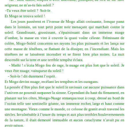
seigneur, ne m’as-tu fais soleil ?
-Tu veux être soleil ? Soit-le.
Et Mogo se trouva soleil !
Les jours passèrent et l’ivresse de Mogo allait croissante, lorsque parut
dans le lointain, un tout petit point noir menaçant qui marchait contre le
soleil. Grandissant, grossissant, s’épaississant dans un immense nuage
d’ombre, la masse en vint à couvrir la quasi voûte céleste. Frémissant de
colère, Mogo-Soleil concentra ses rayons les plus puissants et les lança sur
cette masse de ténèbres, se flattant de la dissiper, en l’incendiant. Mais les
ténèbres ne se laissèrent incendier et se firent bien plus noires. La nuit
descendit sur la terre et une terrible tempête éclata.
- Mathi ! s’écria Mogo fou de rage, le nuage est plus fort que le soleil. Je
veux être nuage, vainqueur du soleil !
- Soit-le ! dit durement l’esprit.
Et Mogo devint nuage, recélant les tempêtes et les ouragans.
La pensée d’être plus fort que le soleil le ravissait car aucune puissance dans
l’univers ne pourrait surpasser la sienne. Cependant du haut du firmament, en
planant sur les côtes, Mongo-Nuage remarqua tout à coup, dressé au bord de
l’océan telle une sentinelle géante, un immense rocher, large et haut comme
une montagne. Vieux comme le monde, ce colosse de granit avait traversé les
siècles. Invulnérable à l’usure du temps et aux plus terribles bouleversements
de la nature, il était demeuré immuable et aucun cataclysme n’avait pu en
avoir raison.