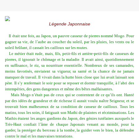
Légende Japonnaise
Il était une fois, au Japon, un pauvre casseur de pierres nommé Mogo. Pour
gagner sa vie, de l’aube au coucher du soleil, par les pluies, les vents ou le
soleil brûlant, il cassait les cailloux sur les routes.
Le métier était rude, mais, fils, petit-fils et arrière-petit-fils de casseurs de
pierres, il ignorait le chômage et la maladie. Il avait ainsi, quotidiennement
en suffisance, le riz, sa nourriture essentielle. Nombreux de ses camarades,
moins favorisés, enviaient sa vigueur, sa santé et la chance de ne jamais
manquer de travail. Il vivait dans la hutte bien close que lui avait laissait son
père. Il s’y renfermait le soir pour se reposer et dormir tranquille, à l’abri des
intempéries, des gens dangereux et même des bêtes malfaisantes.
Mais Mogo n’était pas de ceux qui se contentent de ce qu’ils ont. Hanté
par des idées de grandeur et de richesse il aurait voulu naître Seigneur, et se
trouvait bien malheureux de sa condition de casseur de cailloux. Tous les
matins, tous les soirs, il fatiguait son Mathi de plaintes et récriminations. Les
Mathis étaient les anges gardiens du Japon, des génies tutélaires auxquels le
Très-Haut confiait l’âme de chaque Japonais venant au monde, pour la
garder, la protéger du berceau à la tombe, la guider vers le bien, la défendre
contre le mal et les mauvaises tentations.