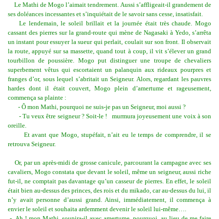
Le Mathi de Mogo l’aimait tendrement. Aussi s’affligeait-il grandement de
ses doléances incessantes et s’inquiétait de le savoir sans cesse, insatisfait.
Le lendemain, le soleil brillait et la journée était très chaude. Mogo
cassant des pierres sur la grand-route qui mène de Nagasaki à Yedo, s’arrêta
un instant pour essuyer la sueur qui perlait, coulait sur son front. Il observait
la route, appuyé sur sa massette, quand tout à coup, il vit s’élever un grand
tourbillon de poussière. Mogo put distinguer une troupe de chevaliers
superbement vêtus qui escortaient un palanquin aux rideaux pourpres et
franges d’or, sous lequel s’abritait un Seigneur. Alors, regardant les pauvres
hardes dont il était couvert, Mogo plein d’amertume et rageusement,
commença sa plainte :
- Ô mon Mathi, pourquoi ne suis-je pas un Seigneur, moi aussi ?
- Tu veux être seigneur ? Soit-le ! murmura joyeusement une voix à son
oreille.
Et avant que Mogo, stupéfait, n’ait eu le temps de comprendre, il se
retrouva Seigneur.
Or, par un après-midi de grosse canicule, parcourant la campagne avec ses
cavaliers, Mogo constata que devant le soleil, même un seigneur, aussi riche
fut-il, ne comptait pas davantage qu’un casseur de pierres. En effet, le soleil
était bien au-dessus des princes, des rois et du mikado, car au-dessus du lui, il
n’y avait personne d’aussi grand. Ainsi, immédiatement, il commença à
envier le soleil et souhaita ardemment devenir le soleil lui-même….
- Ah ! mon Mathi, soupira-il avec amertume, pourquoi, au lieu de me faire