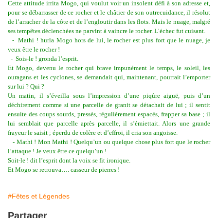
Cette attitude irrita Mogo, qui voulut voir un insolent défi à son adresse et,
pour se débarrasser de ce rocher et le châtier de son outrecuidance, il résolut
de l’arracher de la côte et de l’engloutir dans les flots. Mais le nuage, malgré
ses tempêtes déclenchées ne parvint à vaincre le rocher. L’échec fut cuisant.
- Mathi ! hurla Mogo hors de lui, le rocher est plus fort que le nuage, je
veux être le rocher !
- Sois-le ! gronda l’esprit.
Et Mogo, devenu le rocher qui brave impunément le temps, le soleil, les
ouragans et les cyclones, se demandait qui, maintenant, pourrait l’emporter
sur lui ? Qui ?
Un matin, il s’éveilla sous l’impression d’une piqûre aiguë, puis d’un
déchirement comme si une parcelle de granit se détachait de lui ; il sentit
ensuite des coups sourds, pressés, régulièrement espacés, frapper sa base ; il
lui semblait que parcelle après parcelle, il s’émiettait. Alors une grande
frayeur le saisit ; éperdu de colère et d’effroi, il cria son angoisse.
- Mathi ! Mon Mathi ! Quelqu’un ou quelque chose plus fort que le rocher
l’attaque ! Je veux être ce quelqu’un !
Soit-le ! dit l’esprit dont la voix se fit ironique.
Et Mogo se retrouva…. casseur de pierres !
#Fêtes et Légendes
Partager