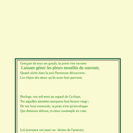
Grinçant de tous ses gonds, la porte s'est ouverte
Laissant gémir les pleurs mouillés du souvenir,
Quand sèche dans la joie l'heureuse découverte...
Les objets des aïeux qu'ils nous font parvenir.
Horloge, ton œil terni au regard de Cyclope,
Tes aiguilles attristées marquent huit heures vingt ;
De ton bois vermoulu, ta peau n'est qu'enveloppe
Qui demeure debout, et nous contemple en vain.
Les journaux ont jauni au- dessus de l'armoire,