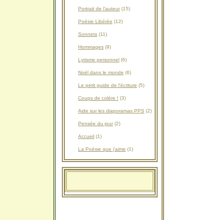
Portrait de l'auteur
(15)
Poésie Libérée
(12)
Sonnets
(11)
Hommages
(9)
Lyrisme personnel
(6)
Noël dans le monde
(6)
Le petit guide de l'écriture
(5)
Coups de colère !
(3)
Aide sur les diaporamas PPS
(2)
Pensée du jour
(2)
Accueil
(1)
La Poésie que j'aime
(1)