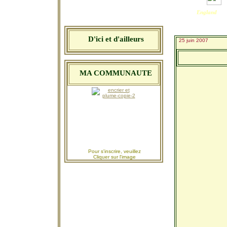
England
D'ici et d'ailleurs
25 juin 2007
MA COMMUNAUTE
Pour s'inscrire,
veuillez
Cliquer sur l'image