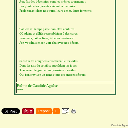
Aux fils des décennies, sont les mêmes tourments ;
Les photos des parents avivent la mémoire
Prolongeant dans nos traits, leurs gènes, leurs ferments.
Cahiers du temps passé, violettes écritures
Où pleins et déliés ressemblaient à des corps,
Rondeurs, tailles fines, ô belles créatures !
J'en voudrais encor voir chatoyer nos décors.
Sans fin les araignées entrelacent leurs toiles.
Dans les rais du soleil se succèdent les jours
Traversant le grenier en poussière d'étoiles
Qui font revivre un temps tous ces anciens séjours.
Poème de Candide Agnèse
***
Repost
0
Candide Agnè