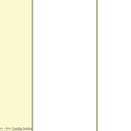
se
-
dans
Candide Agnèse