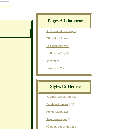
Maghreb
Pages A L'honneur
Sur le dos des nuages
Offrande à la mer
La Saint Valentin
La Femme Papillon
Décembre
L'Auguste Triste...
Styles Et Genres
Poèmes classiques
(36)
Candide Agnèse
(32)
Textes Libres
(23)
Diaporamas pps
(18)
Fêtes et Légendes
(15)