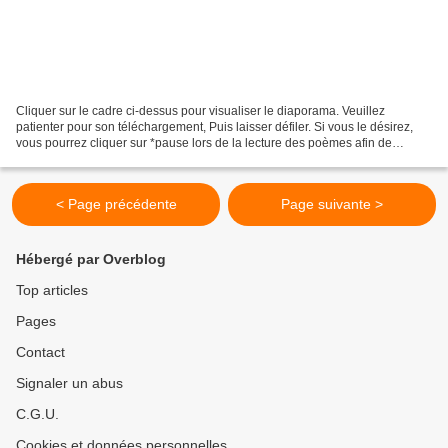
Cliquer sur le cadre ci-dessus pour visualiser le diaporama. Veuillez
patienter pour son téléchargement, Puis laisser défiler. Si vous le désirez,
vous pourrez cliquer sur *pause lors de la lecture des poèmes afin de
ralentir le défilement du diaporama....
< Page précédente
Page suivante >
Hébergé par Overblog
Top articles
Pages
Contact
Signaler un abus
C.G.U.
Cookies et données personnelles