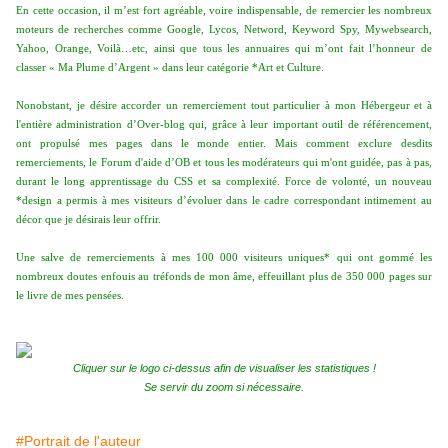
En cette occasion, il m’est fort agréable, voire indispensable, de remercier les nombreux
moteurs de recherches comme Google, Lycos, Netword, Keyword Spy, Mywebsearch,
Yahoo, Orange, Voilà…etc, ainsi que tous les annuaires qui m’ont fait l’honneur de
classer « Ma Plume d’Argent » dans leur catégorie *Art et Culture.
Nonobstant, je désire accorder un remerciement tout particulier à mon Hébergeur et à
l'entière administration d’Over-blog qui, grâce à leur important outil de référencement,
ont propulsé mes pages dans le monde entier. Mais comment exclure desdits
remerciements, le Forum d'aide d’OB et tous les modérateurs qui m'ont guidée, pas à pas,
durant le long apprentissage du CSS et sa complexité. Force de volonté, un nouveau
*design a permis à mes visiteurs d’évoluer dans le cadre correspondant intimement au
décor que je désirais leur offrir.
Une salve de remerciements à mes 100 000 visiteurs uniques* qui ont gommé les
nombreux doutes enfouis au tréfonds de mon âme, effeuillant plus de 350 000 pages sur
le livre de mes pensées.
Cliquer sur le logo ci-dessus afin de visualiser les statistiques !
Se servir du zoom si nécessaire.
#Portrait de l'auteur