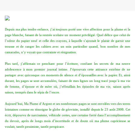
Depuis ma plus tendre enfance, j’ai toujours porté une vive affection pour la plume et la
page blanche, faisant de la rentrée scolaire un moment privilégié. Quel délice que celui de
l’odeur du papier neuf et celle des crayons, à laquelle s’ajoutait le plaisir de garnir une
trousse et de ranger les cahiers avec un soin particulier quand, bon nombre de mes
camarades, n’y voyait que contrainte et résignation.
Plus tard, j’affirmais ce penchant pour l’écriture, confiant les secrets de ma neuve
adolescence à mon premier journal intime. J’éprouvais cette attirance extrême de ne
partager avec quiconque ces moments de silence et d’épousailles avec le papier. Et, ainsi
durant, les pages se sont accumulées, faisant de mes lignes un long tracé jusqu’à ma vie
de femme, d’épouse et de mère où, j’effeuillais les épisodes de ma vie, saison après
saison, trempés dans le sépia de l’encre.
Aujourd’hui, Ma Plume d’Argent et ses nombreuses pages se sont envolées vers des terres
lointaines comme en témoigne le globe de géovisite, installé depuis le 23 août 2008. Cet
écrit, dépourvu de narcissisme, véhicule certes, une certaine fierté dans l’accomplissement
du devoir, après de longs mois d’incertitude et de doute où ma plume capricieuse se
voulait, tantôt pessimiste, tantôt perspicace.