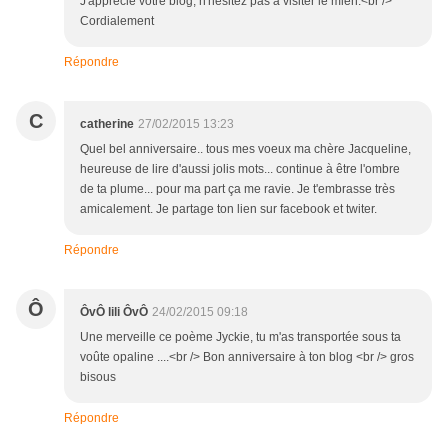
J'apprécie votre blog, n'hésitez pas a visiter le mien.<br />
Cordialement
Répondre
C
catherine
27/02/2015 13:23
Quel bel anniversaire.. tous mes voeux ma chère Jacqueline,
heureuse de lire d'aussi jolis mots... continue à être l'ombre
de ta plume... pour ma part ça me ravie. Je t'embrasse très
amicalement. Je partage ton lien sur facebook et twiter.
Répondre
Ô
ÔvÔ lili ÔvÔ
24/02/2015 09:18
Une merveille ce poème Jyckie, tu m'as transportée sous ta
voûte opaline ....<br /> Bon anniversaire à ton blog <br /> gros
bisous
Répondre